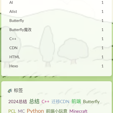
AI
1
Alist
1
Butterfly
1
Butterfly魔改
1
C++
1
CDN
1
HTML
1
Hexo
1
标签
总结
前端
2024总结
C++
迁移CDN
Butterfly
Python
PCL
MC
前端小玩意
Minecraft