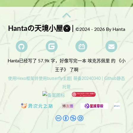
Hantaの天境小屋🥝 |
©2024 - 2026 By Hanta
Hanta已经写了 57.9k 字，
好像写完一本 埃克苏佩里 的 《小
王子》 了啊
使用Hexo框架并使用butterfly主题| 萌备20240340 | Github静态
托管