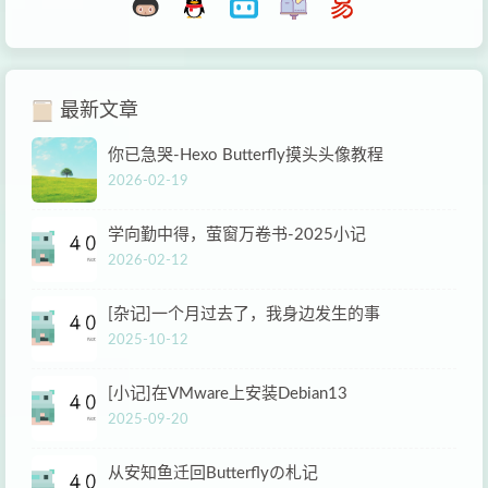
最新文章
你已急哭-Hexo Butterfly摸头头像教程
2026-02-19
学向勤中得，萤窗万卷书-2025小记
2026-02-12
[杂记]一个月过去了，我身边发生的事
2025-10-12
[小记]在VMware上安装Debian13
2025-09-20
从安知鱼迁回Butterflyの札记