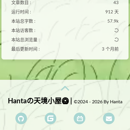
文章数目 :
43
运行时间 :
912 天
本站总字数 :
57.9k
本站访客数 :
本站总浏览量 :
最后更新时间 :
3 个月前
Hantaの天境小屋🥝 |
©2024 - 2026 By Hanta