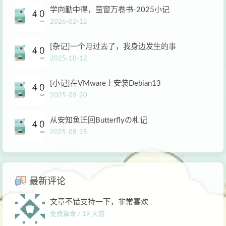
学向勤中得，萤窗万卷书-2025小记
2026-02-12
[杂记]一个月过去了，我身边发生的事
2025-10-12
[小记]在VMware上安装Debian13
2025-09-20
从安知鱼迁回Butterflyの札记
2025-08-25
最新评论
文章不错支持一下，非常喜欢
免费算命 /
19 天前