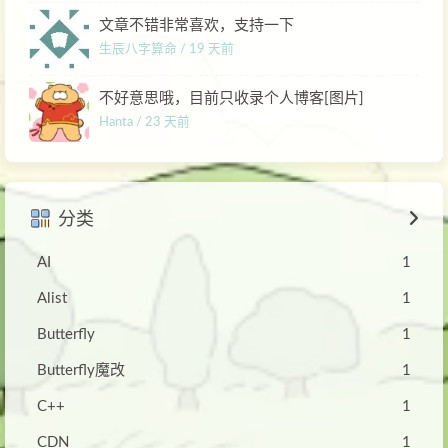
文章不错非常喜欢，支持一下
生辰八字算命 /
19 天前
不好意思哦，目前只收录个人博客[图片]
Hanta /
23 天前
分类
AI
1
Alist
1
Butterfly
1
Butterfly魔改
1
C++
1
CDN
1