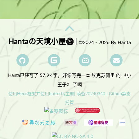
Hantaの天境小屋🥝 |
©2024 - 2026 By Hanta
Hanta已经写了 57.9k 字，
好像写完一本 埃克苏佩里 的 《小
王子》 了啊
使用Hexo框架并使用butterfly主题| 萌备20240340 | Github静态
托管