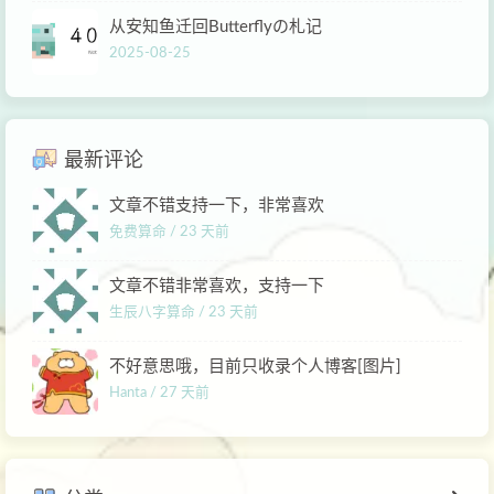
从安知鱼迁回Butterflyの札记
2025-08-25
最新评论
文章不错支持一下，非常喜欢
免费算命 /
23 天前
文章不错非常喜欢，支持一下
生辰八字算命 /
23 天前
不好意思哦，目前只收录个人博客[图片]
Hanta /
27 天前