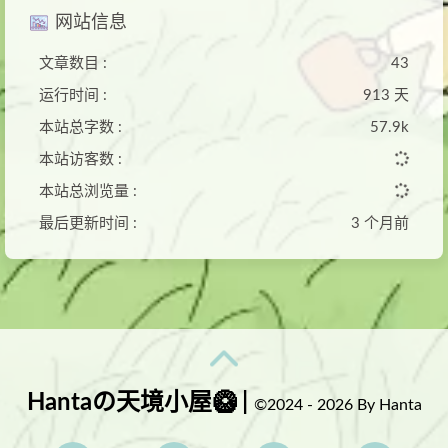
网站信息
文章数目 :
43
运行时间 :
913 天
本站总字数 :
57.9k
本站访客数 :
本站总浏览量 :
最后更新时间 :
3 个月前
Hantaの天境小屋🥝 |
©2024 - 2026 By Hanta