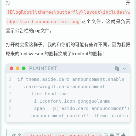
打开
[BlogRoot]\themes\butterfly\layout\includes\w
idget\card_announcement.pug
这个文件，这就是负责
显示公告栏的pug文件。
打开就会像这样子，我的和你们的可能有些许不同，因为我把
原来的fontawesom的图标换成了iconfont的图标：
PLAINTEXT
1
if theme.aside.card_announcement.enable
2
  .card-widget.card-announcement
3
    .item-headline
4
      i.iconfont.icon-gonggaolanmu
5
      span= _p('aside.card_announcement')
6
    .announcement_content!= theme.aside.car
i.iconfont.icon-gonggaolanmu
这个
不是原来