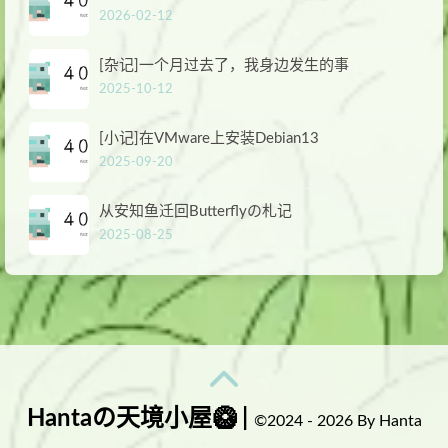
2026-02-12
[杂记]一个月过去了，我身边发生的事
2025-10-12
[小记]在VMware上安装Debian13
2025-09-20
从安知鱼迁回Butterflyの札记
2025-08-25
Hantaの天境小屋🥝 |
©2024 - 2026 By Hanta