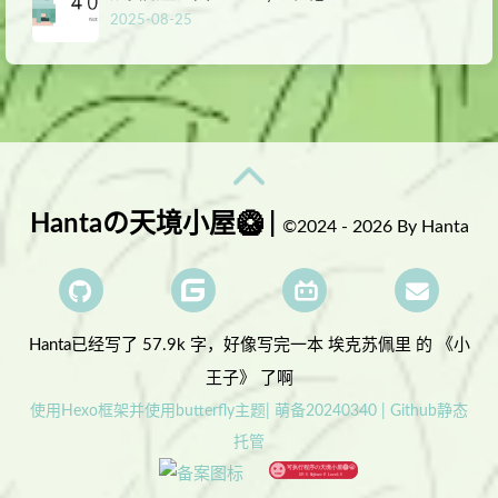
2025-08-25
Hantaの天境小屋🥝 |
©2024 - 2026 By Hanta
Hanta已经写了 57.9k 字，
好像写完一本 埃克苏佩里 的 《小
王子》 了啊
使用Hexo框架并使用butterfly主题| 萌备20240340 | Github静态
托管