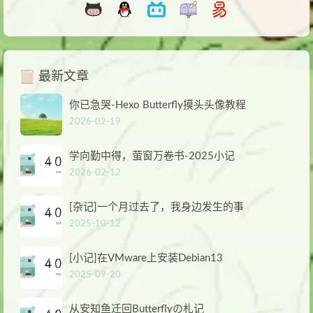
最新文章
你已急哭-Hexo Butterfly摸头头像教程
2026-02-19
学向勤中得，萤窗万卷书-2025小记
2026-02-12
[杂记]一个月过去了，我身边发生的事
2025-10-12
[小记]在VMware上安装Debian13
2025-09-20
从安知鱼迁回Butterflyの札记