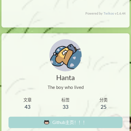
Powered by
Twikoo
v1.6.44
Hanta
The boy who lived
文章
标签
分类
43
33
25
Github主页！！！