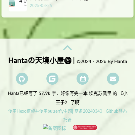
2025-08-25
Hantaの天境小屋🥝 |
©2024 - 2026 By Hanta
Hanta已经写了 57.9k 字，
好像写完一本 埃克苏佩里 的 《小
王子》 了啊
使用Hexo框架并使用butterfly主题| 萌备20240340 | Github静态
托管