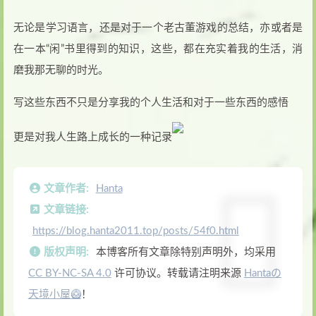
无论是学习语言，还是对于一个老古董游戏的总结，亦或者是
在一本“闲”书里得到的知识，这些，都在充实着我的生活，消
磨我那无聊的时光。
写这些东西不只是分享我的个人生活和对于一些东西的感悟
更是对我人生路上成长的一种记录
文章作者:
Hanta
文章链接:
https://blog.hanta2011.top/posts/54f0.html
版权声明:
本博客所有文章除特别声明外，均采用
CC BY-NC-SA 4.0
许可协议。转载请注明来源
Hantaの
天境小屋🥝
！