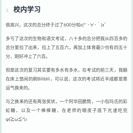
校内学习
很高兴，这次的总分终于过了600分啦ε(*´･∀･｀)зﾞ
多亏了这次的生物和语文考试，八十多的总分把我从四百多的
总分里拉了出来，拉上了五百六，再加上体育最少也有四五十
分，刚好冲上了六百。
但是这次的复习其实要有多水有多水，在考试的前三天，我躺
在床上悠闲的刷Bilibili，可以说，这次的考试将近半成都是靠
运气换来的。
与之换来的还有两张奖状，一个阿华田脆筒，一小包玛氏的彩
虹糖，以及一个棒棒糖，在老师的眼皮子底下光速吃完
φ(≧ω≦*)♪