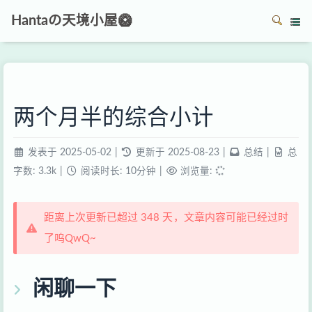
Hantaの天境小屋🥝
两个月半的综合小计
发表于
2025-05-02
|
更新于
2025-08-23
|
总结
|
总
字数:
3.3k
|
阅读时长:
10分钟
|
浏览量:
距离上次更新已超过 348 天，文章内容可能已经过时
了呜QwQ~
闲聊一下