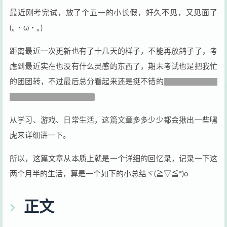
最近刚考完试，放了个五一的小长假，好久不见，又见面了
(｡・ω・｡)
距离最近一次更新也有了十几天的样子，不能再放鸽子了，考
虑到最近实在也没有什么灵感的东西了，期末考试也是把我忙
的团团转，不过最后总分看起来还是挺不错的
为什么数学老师
老是上不去80以上！！！
从学习、游戏、日常生活，这篇文章多多少少都会揪出一些嘿
虎来详细讲一下。
所以，这篇文章从本质上就是一个详细的回忆录，记录一下这
两个月半的生活，算是一个如下的小总结ヾ(≧▽≦*)o
正文