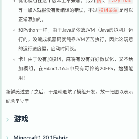
钠
LazyLoad
优化模组在这个版本上不兼容，比如
、
模组菜单
等一加入就报没有反编译的错误，不过
是可以
正常添加的。
和Python一样，由于Java是依靠JVM（Java虚拟机）运
行的，没编成机器码就纯靠JVM苦苦执行，因此这玩意
的运行速度慢，启动时间长。
卡！
由于没有加模组，麻将有没有好好做优化，又不给
加模组，在Fabric1.16.5中只有可怜的20FPS，勉强能
用！
新鲜感过去了之后，于是就退坑了模组开发。放一张图以表示
纪念〒▽〒
游戏
Minecraft1.20.1Fabric