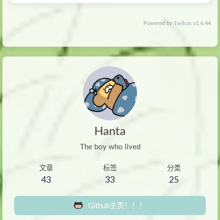
Powered by
Twikoo
v1.6.44
Hanta
The boy who lived
文章
标签
分类
43
33
25
Github主页！！！