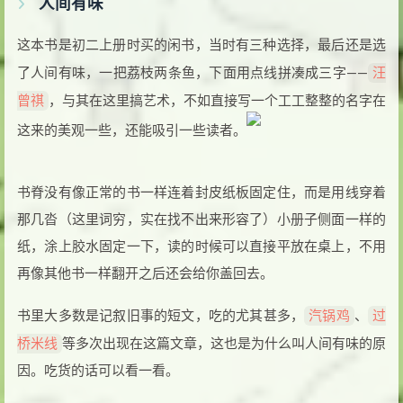
人间有味
这本书是初二上册时买的闲书，当时有三种选择，最后还是选
汪
了人间有味，一把荔枝两条鱼，下面用点线拼凑成三字——
曾祺
，与其在这里搞艺术，不如直接写一个工工整整的名字在
这来的美观一些，还能吸引一些读者。
书脊没有像正常的书一样连着封皮纸板固定住，而是用线穿着
那几沓（这里词穷，实在找不出来形容了）小册子侧面一样的
纸，涂上胶水固定一下，读的时候可以直接平放在桌上，不用
再像其他书一样翻开之后还会给你盖回去。
汽锅鸡
过
书里大多数是记叙旧事的短文，吃的尤其甚多，
、
桥米线
等多次出现在这篇文章，这也是为什么叫人间有味的原
因。吃货的话可以看一看。